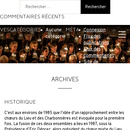
Rechercher :
COMMENTAIRES RÉCENTS
IVES
CATÉGORIES
MÉTA
Aucune
Connexion
catégorie
Flux des
publications
Flux des
commentaires
Site de
WordPress-FR
ARCHIVES
HISTORIQUE
C’est aux environs de 1985 que l’idée d’un rapprochement entre les
chœurs du Lieu et des Charbonnières est évoquée pour la première
fois. La fusion de ces deux ensembles a lieu en 1987, sous la
Présidence d’Eric Dépraz, alors président du chœur mixte du Lieu.