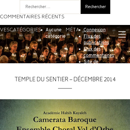
Rechercher :
COMMENTAIRES RÉCENTS
IVES
CATÉGORIES
MÉTA
Aucune
Connexion
catégorie
Flux des
publications
Flux des
commentaires
Site de
WordPress-FR
TEMPLE DU SENTIER – DÉCEMBRE 2014