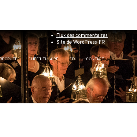
MÉTA
cune catégorie
Connexion
Flux des publications
Flux des commentaires
Site de WordPress-FR
 RECRUTE
CHEF TITULAIRE
CD
CONTACT