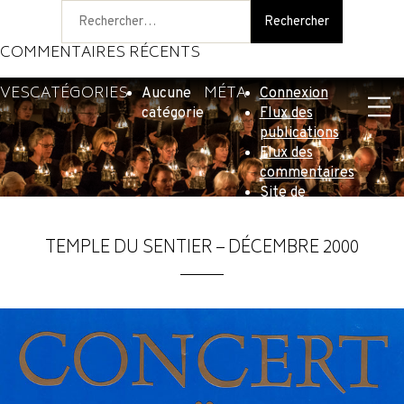
Rechercher :
COMMENTAIRES RÉCENTS
IVES
CATÉGORIES
MÉTA
Aucune
Connexion
catégorie
Flux des
publications
Flux des
commentaires
Site de
WordPress-FR
TEMPLE DU SENTIER – DÉCEMBRE 2000